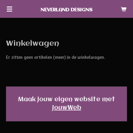
Ga
NEVERLAND DESIGNS
direct
naar
de
hoofdinhoud
Winkelwagen
Er zitten geen artikelen (meer) in de winkelwagen.
Maak jouw eigen website met
JouwWeb